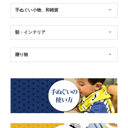
1,100円まで
手ぬぐい小物、和雑貨
3,300円まで
11,000円まで
ハンカチ
額・インテリア
季節のおすすめ
扇子
歌舞伎
トートバッグ
手ぬぐい額・アートフレーム
贈り物
浮世絵・名画名作・古典
赤ちゃん甚平
TokyoTokyo選定商品
干支・富士・招福・縁起物
チーフ・風呂敷
タペストリー・掛軸・パネル額
日本土産
四季
ステーショナリー
のれん
母の日ギフト
動物・その他
父の日ギフト
江戸小紋・総柄・無地
結婚祝い
藍染め・絞り染め
出産祝い
ギフトセット
秋のギフト