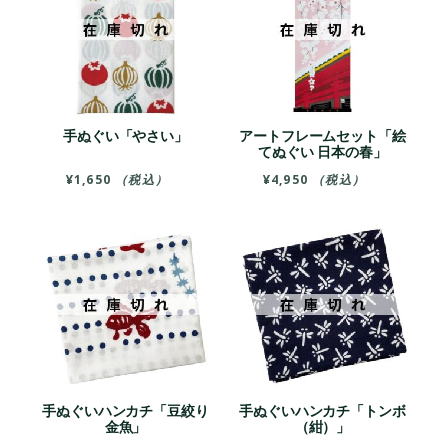
手ぬぐい「やさい」
アートフレームセット「絵
てぬぐい 日本の春」
¥
1,650
（税込）
¥
4,950
（税込）
手ぬぐいハンカチ「豆絞り
手ぬぐいハンカチ「トンボ
金魚」
（紺）」