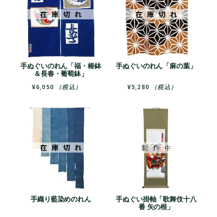
手ぬぐいのれん「福・椿鉢
手ぬぐいのれん「麻の葉」
＆長春・葡萄鉢」
¥
6,050
（税込）
¥
5,280
（税込）
手織り藍染めのれん
手ぬぐい掛軸「歌舞伎十八
番 矢の根」