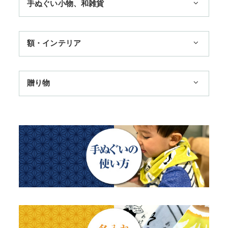
手ぬぐい小物、和雑貨
3,300円まで
11,000円まで
ハンカチ
額・インテリア
季節のおすすめ
扇子
歌舞伎
トートバッグ
手ぬぐい額・アートフレーム
贈り物
浮世絵・名画名作・古典
赤ちゃん甚平
TokyoTokyo選定商品
干支・富士・招福・縁起物
チーフ・風呂敷
タペストリー・掛軸・パネル額
日本土産
四季
ステーショナリー
のれん
母の日ギフト
動物・その他
父の日ギフト
江戸小紋・総柄・無地
結婚祝い
藍染め・絞り染め
出産祝い
ギフトセット
秋のギフト