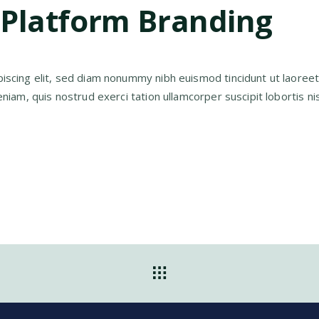
-Platform Branding
iscing elit, sed diam nonummy nibh euismod tincidunt ut laoree
iam, quis nostrud exerci tation ullamcorper suscipit lobortis nis