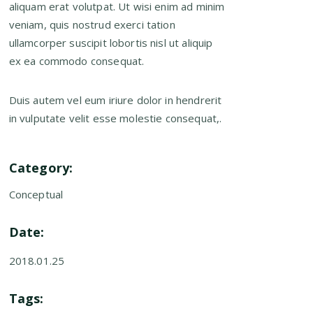
aliquam erat volutpat. Ut wisi enim ad minim
veniam, quis nostrud exerci tation
ullamcorper suscipit lobortis nisl ut aliquip
ex ea commodo consequat.
Duis autem vel eum iriure dolor in hendrerit
in vulputate velit esse molestie consequat,.
Category:
Conceptual
Date:
2018.01.25
Tags: