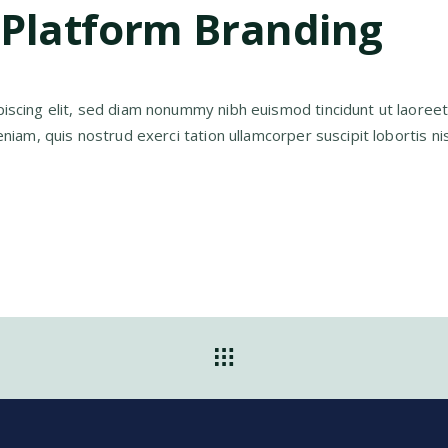
-Platform Branding
iscing elit, sed diam nonummy nibh euismod tincidunt ut laoree
iam, quis nostrud exerci tation ullamcorper suscipit lobortis nis