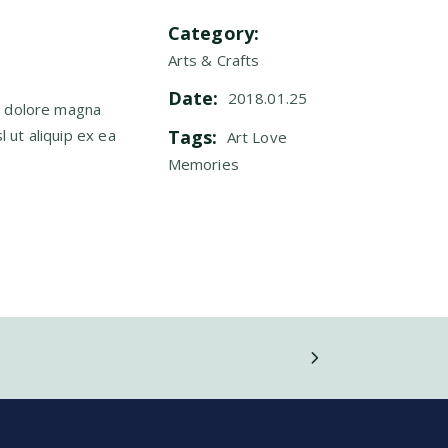
Category:
Arts & Crafts
Date:
2018.01.25
t dolore magna
l ut aliquip ex ea
Tags:
Art
Love
Memories